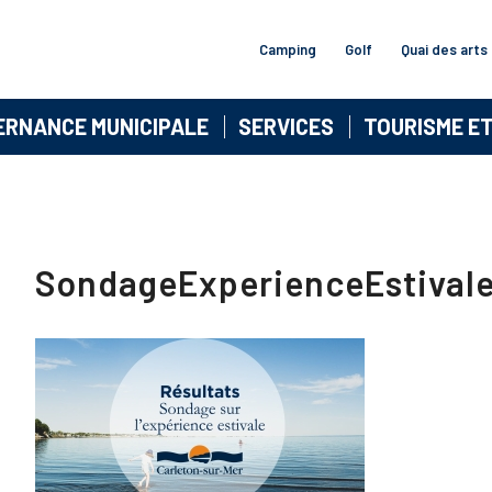
Camping
Golf
Quai des arts
ERNANCE MUNICIPALE
SERVICES
TOURISME E
SondageExperienceEstivale