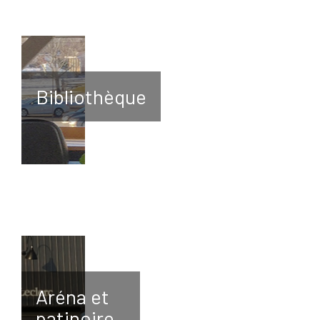
Bibliothèque
Aréna et
patinoire