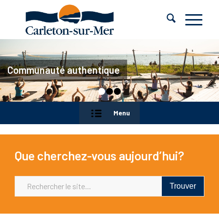
Communauté authentique
1
2
3
Menu
Que cherchez-vous aujourd’hui?