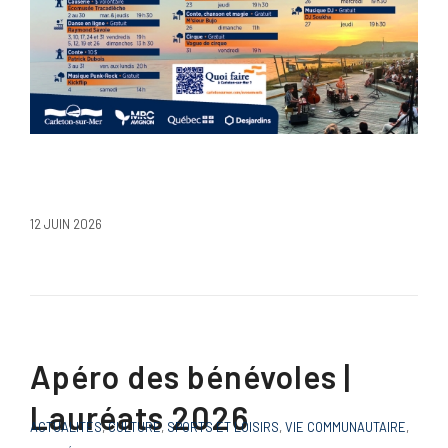
12 JUIN 2026
Apéro des bénévoles |
Lauréats 2026
ACTUALITÉS
,
CULTURE
,
SPORTS ET LOISIRS
,
VIE COMMUNAUTAIRE
,