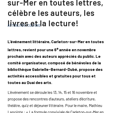
sur-Mer en toutes lettres,
célèbre les auteurs, les
livres et la lecture!
ACTUALITÉS
,
CULTURE
L’événement littéraire, Carleton-sur-Mer en toutes
e
lettres, revient pour une 6
année en novembre
prochain avec des auteurs appréciés du public. Le
comité organisateur, composé de bénévoles de la
bibliothèque Gabrielle-Bernard-Dubé, propose des
activités accessibles et gratuites pour tous et
toutes au Quai des arts.
L’événement se déroule les 13, 14, 15 et 16 novembre et
propose des rencontres d’auteurs, ateliers d’écriture,
théâtre, quiz et déjeuner littéraire. Pour le maire, Mathieu
Lapointe : « La formule conviviale de Carleton-sur-Mer en