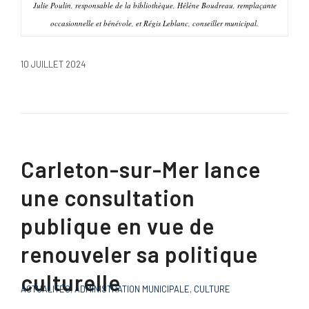
Julie Poulin, responsable de la bibliothèque, Hélène Boudreau, remplaçante
occasionnelle et bénévole, et Régis Leblanc, conseiller municipal.
10 JUILLET 2024
Carleton-sur-Mer lance
une consultation
publique en vue de
renouveler sa politique
culturelle
ACTUALITÉS
,
ADMINISTRATION MUNICIPALE
,
CULTURE