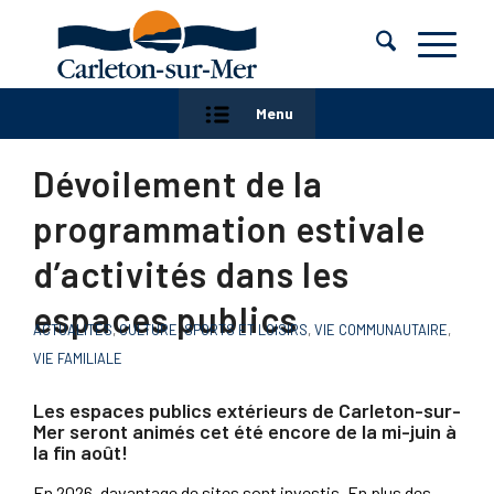
Menu
Dévoilement de la
programmation estivale
d’activités dans les
espaces publics
ACTUALITÉS
,
CULTURE
,
SPORTS ET LOISIRS
,
VIE COMMUNAUTAIRE
,
VIE FAMILIALE
Les espaces publics extérieurs de Carleton-sur-
Mer seront animés cet été encore de la mi-juin à
la fin août!
En 2026, davantage de sites sont investis. En plus des