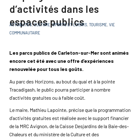
d’activités dans les
espaces publics
ACTUALITÉS
,
CULTURE
,
SPORTS ET LOISIRS
,
TOURISME
,
VIE
COMMUNAUTAIRE
Les parcs publics de Carleton-sur-Mer sont animés
encore cet été avec une offre d’expériences
renouvelée pour tous les goûts.
Au parc des Horizons, au bout du quai et à la pointe
Tracadigash, le public pourra participer à nombre
d’activités gratuites ou à faible coût.
Le maire, Mathieu Lapointe, précise que la programmation
d’activités gratuites est réalisée avec le support financier
de la MRC Avignon, de la Caisse Desjardins de la Baie-des-
Chaleurs et du ministère de la Culture et des