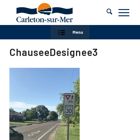
Menu
ChauseeDesignee3