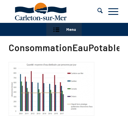
Menu
ConsommationEauPotable