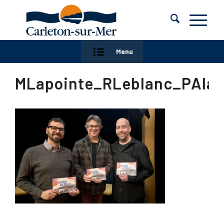
Menu
MLapointe_RLeblanc_PAlai