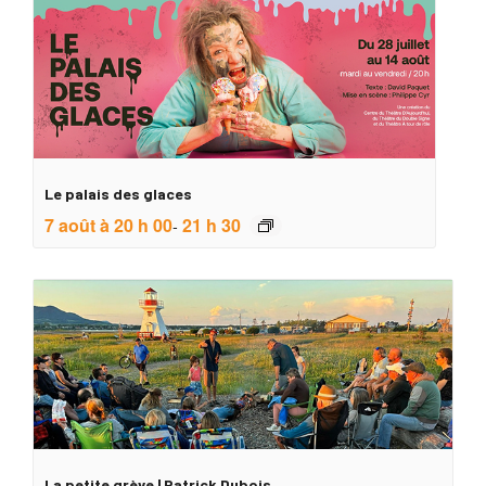
Le palais des glaces
7 août à 20 h 00
21 h 30
-
La petite grève | Patrick Dubois