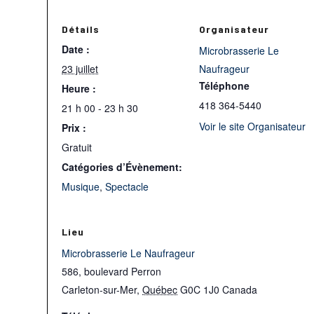
Détails
Organisateur
Date :
Microbrasserie Le
23 juillet
Naufrageur
Téléphone
Heure :
418 364-5440
21 h 00 - 23 h 30
Voir le site Organisateur
Prix :
Gratuit
Catégories d’Évènement:
Musique
,
Spectacle
Lieu
Microbrasserie Le Naufrageur
586, boulevard Perron
Carleton-sur-Mer
,
Québec
G0C 1J0
Canada