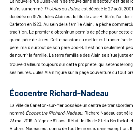
La nouvelle rue Jules-Alain se trouve dans le secteur est de la l
Alain, surnommé
Ti-Jules
ou
Jules
, est décédé le 27 août 2001
décédée en 1975. Jules Alain est le fils de Jos-B. Alain, l’un 
Carleton en 1923. Au sein de la famille Alain, la pêche comme
tradition. Le premier à obtenir un permis de pêche pour cette e
grand-père de Jules. Cette passion du métier est transmise de p
père, mais surtout de son père Jos-B. Il est non seulement pêc
de nourrir la famille. La terre familiale des Alain se situe juste 
trouve d’ailleurs toujours sur cette propriété, qui s’étend le long
ses heures, Jules Alain figure sur la page couverture du tout pre
Écocentre Richard-Nadeau
La Ville de Carleton-sur-Mer possède un centre de transbordeme
nommé
Écocentre Richard-Nadeau
. Richard Nadeau est né le
23 mai 2019, à l’âge de 62 ans. Il était le fils de Stella Berthelot
Richard Nadeau est connu de tout le monde, sans exception. Il 