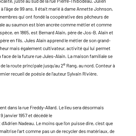
ocalité, juste au sud de la rue Pierre-Thibodeau. Julien
 à l’âge de 99 ans. Il était marié à dame Annette Johnson,
des membres qui ont fondé la coopérative des pêcheurs de
rciale au saumon est bien ancrée comme métier et comme
spèce, en 1865, est Bernard Alain, père de Jos-B. Alain et
ère en fils. Jules Alain apprend le métier de son grand-
heur mais également cultivateur, activité qui lui permet
en face de la future rue Jules-Alain. La maison familiale se
e
 de la route principale jusqu’au 2
Rang, au nord. Conteur à
mier recueil de poésie de l’auteur Sylvain Rivière.
nt dans la rue Freddy-Allard. Le lieu sera désormais
 9 janvier 1957 et décédé le
 et d’Adrien Nadeau. Le moins que l’on puisse dire, c’est que
maîtrise l’art comme pas un de recycler des matériaux, de