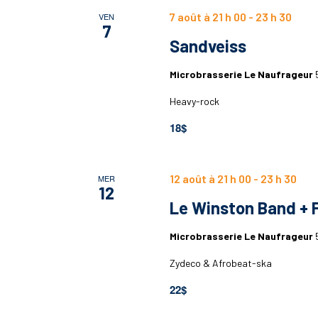
7 août à 21 h 00
-
23 h 30
VEN
7
Sandveiss
Microbrasserie Le Naufrageur
Heavy-rock
18$
12 août à 21 h 00
-
23 h 30
MER
12
Le Winston Band + F
Microbrasserie Le Naufrageur
Zydeco & Afrobeat-ska
22$