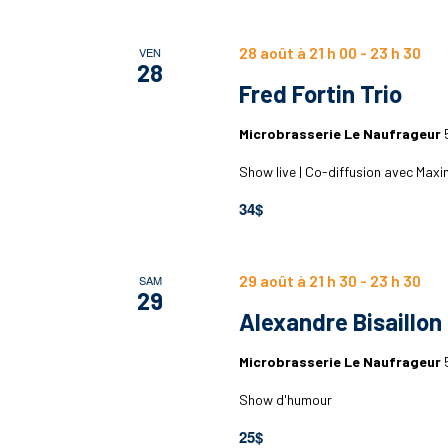
28 août à 21 h 00
-
23 h 30
VEN
28
Fred Fortin Trio
Microbrasserie Le Naufrageur
Show live | Co-diffusion avec Max
34$
29 août à 21 h 30
-
23 h 30
SAM
29
Alexandre Bisaillon
Microbrasserie Le Naufrageur
Show d'humour
25$