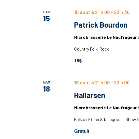
15 août à 21 h 00
-
23 h 30
SAM
15
Patrick Bourdon
Microbrasserie Le Naufrageur
Country Folk-Rock
18$
18 août à 21 h 00
-
23 h 00
MAR
18
Hallarsen
Microbrasserie Le Naufrageur
Folk old-time & bluegrass | Show li
Gratuit