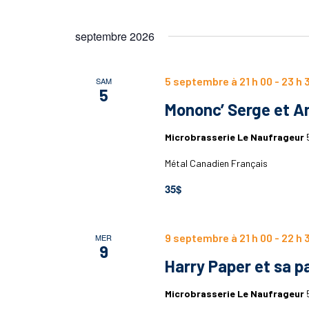
septembre 2026
5 septembre à 21 h 00
-
23 h 
SAM
5
Mononc’ Serge et 
Microbrasserie Le Naufrageur
Métal Canadien Français
35$
9 septembre à 21 h 00
-
22 h 
MER
9
Harry Paper et sa p
Microbrasserie Le Naufrageur