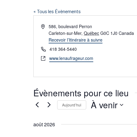
« Tous les Évènements
Adresse
586, boulevard Perron
Carleton-sur-Mer
,
Québec
G0C 1J0
Canada
Recevoir l’Itinéraire à suivre
Téléphone
418 364-5440
Site
www.lenaufrageur.com
web
Évènements pour ce lieu
À venir
Aujourd’hui
Sélectionnez
une
août 2026
date.