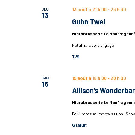
13 août à 21 h 00
-
23 h 30
JEU
13
Guhn Twei
Microbrasserie Le Naufrageur
Metal hardcore engagé
12$
15 août à 18 h 00
-
20 h 00
SAM
15
Allison’s Wonderba
Microbrasserie Le Naufrageur
Folk, roots et improvisation | Show
Gratuit