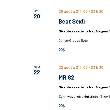
20 août à 21 h 00
-
23 h 30
JEU
20
Beat Sexü
Microbrasserie Le Naufrageur
Dance-Groove flyée
20$
22 août à 21 h 00
-
23 h 30
SAM
22
MR.82
Microbrasserie Le Naufrageur
Synthwave rétro-futuriste | Show l
20$