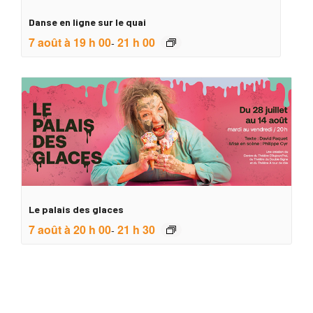
Danse en ligne sur le quai
7 août à 19 h 00
21 h 00
-
Le palais des glaces
7 août à 20 h 00
21 h 30
-