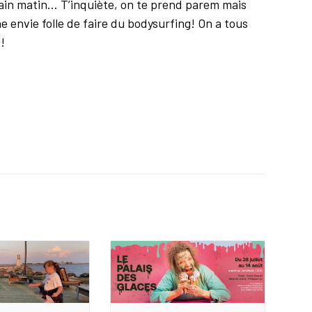
emain matin… T’inquiète, on te prend parem mais
 envie folle de faire du bodysurfing! On a tous
!