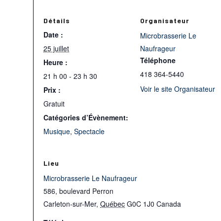
Détails
Organisateur
Date :
Microbrasserie Le
25 juillet
Naufrageur
Téléphone
Heure :
418 364-5440
21 h 00 - 23 h 30
Voir le site Organisateur
Prix :
Gratuit
Catégories d’Évènement:
Musique
,
Spectacle
Lieu
Microbrasserie Le Naufrageur
586, boulevard Perron
Carleton-sur-Mer
,
Québec
G0C 1J0
Canada