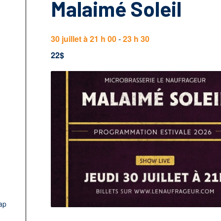
Malaimé Soleil
30 juillet à 21 h 00
-
23 h 30
22$
ap