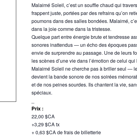
Malaimé Soleil, c’est un souffle chaud qui traver
frappent juste, portées par des refrains qu’on reti
poumons dans des salles bondées. Malaimé, c’est
dans la joie comme dans la tristesse.
Quelque part entre énergie brute et tendresse as
sonores inattendus — un écho des époques passées
envie de surprendre au passage. Une de leurs forc
les scènes d’une vie dans l’émotion de celui qui 
Malaimé Soleil ne cherche pas à briller seul — le
devient la bande sonore de nos soirées mémorable
et de nos peines sourdes. Ils chantent la vie, san
spéciaux.
_
Prix :
22,00 $CA
+3,29 $CA tx
+ 0,63 $CA de frais de billetterie