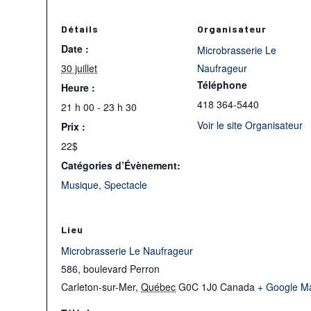
Détails
Organisateur
Date :
Microbrasserie Le
30 juillet
Naufrageur
Téléphone
Heure :
418 364-5440
21 h 00 - 23 h 30
Voir le site Organisateur
Prix :
22$
Catégories d’Évènement:
Musique
,
Spectacle
Lieu
Microbrasserie Le Naufrageur
586, boulevard Perron
Carleton-sur-Mer
,
Québec
G0C 1J0
Canada
+ Google M