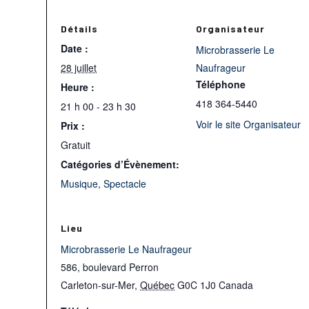
Détails
Organisateur
Date :
Microbrasserie Le
28 juillet
Naufrageur
Téléphone
Heure :
418 364-5440
21 h 00 - 23 h 30
Voir le site Organisateur
Prix :
Gratuit
Catégories d’Évènement:
Musique
,
Spectacle
Lieu
Microbrasserie Le Naufrageur
586, boulevard Perron
Carleton-sur-Mer
,
Québec
G0C 1J0
Canada