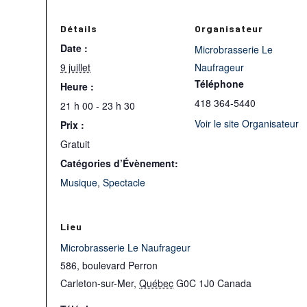
Détails
Organisateur
Date :
Microbrasserie Le
9 juillet
Naufrageur
Téléphone
Heure :
418 364-5440
21 h 00 - 23 h 30
Voir le site Organisateur
Prix :
Gratuit
Catégories d’Évènement:
Musique
,
Spectacle
Lieu
Microbrasserie Le Naufrageur
586, boulevard Perron
Carleton-sur-Mer
,
Québec
G0C 1J0
Canada