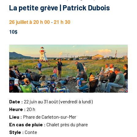
La petite grève | Patrick Dubois
26 juillet à 20 h 00
-
21 h 30
10$
Date :
22 juin au 31 août (vendredi à lundi)
Heure :
20 h
Lieu :
Phare de Carleton-sur-Mer
En cas de pluie :
Chalet près du phare
Style :
Conte