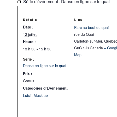
Série d'événement :
Danse en ligne sur le quai
Détails
Lieu
Date :
Parc au bout du quai
12 juillet
rue du Quai
Carleton-sur-Mer
,
Québe
Heure :
G0C 1J0
Canada
+ Goog
13 h 30 - 15 h 30
Map
Série :
Danse en ligne sur le quai
Prix :
Gratuit
Catégories d’Évènement:
Loisir
,
Musique