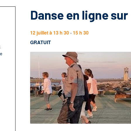
Danse en ligne sur 
12 juillet à 13 h 30
-
15 h 30
GRATUIT
c
le