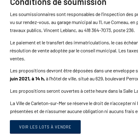
Conditions de soumission
Les soumissionnaires sont responsables de l’inspection des pr
vu sur rendez-vous, au garage municipal au 11, rue Comeau, en 
travaux publics, Vincent Leblanc, au 418 364-7073, poste 236.
Le paiement et le transfert des immatriculations, le cas échéan
résolution de vente adoptée par le conseil municipal. Les tax
ventes.
Les propositions devront être déposées dans une enveloppe sc
juin 2021, à 14 h,
à l’hôtel de ville, situé au 629, boulevard Per
Les propositions seront ouvertes à cette heure dans la Salle 
La Ville de Carleton-sur-Mer se réserve le droit de n’accepter ni
présentées et de n’assumer aucune obligation ni aucuns frais 
VOIR LES LOTS À VENDRE