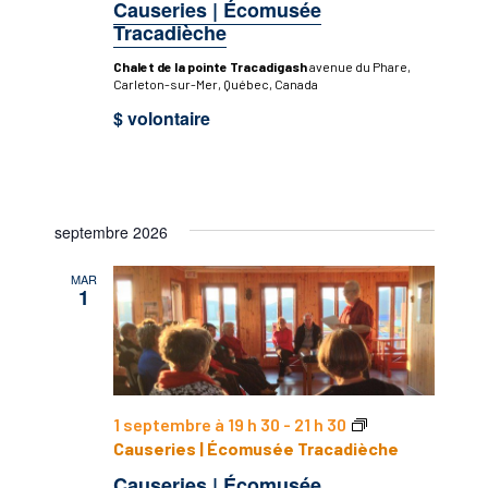
Causeries | Écomusée
Tracadièche
Chalet de la pointe Tracadigash
avenue du Phare,
Carleton-sur-Mer, Québec, Canada
$ volontaire
septembre 2026
MAR
1
1 septembre à 19 h 30
-
21 h 30
Causeries | Écomusée Tracadièche
Causeries | Écomusée