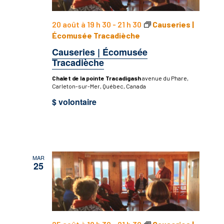
20 août à 19 h 30
-
21 h 30
Causeries |
Écomusée Tracadièche
Causeries | Écomusée
Tracadièche
Chalet de la pointe Tracadigash
avenue du Phare,
Carleton-sur-Mer, Québec, Canada
$ volontaire
MAR
25