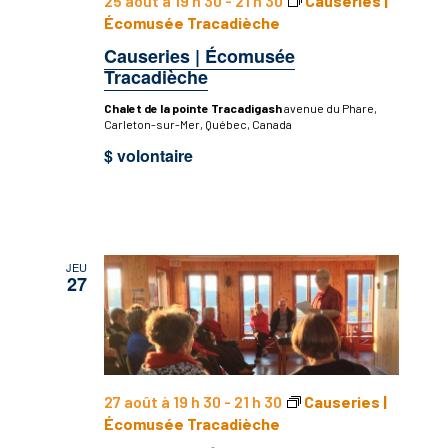
25 août à 19 h 30
-
21 h 30
Causeries |
Écomusée Tracadièche
Causeries | Écomusée
Tracadièche
Chalet de la pointe Tracadigash
avenue du Phare,
Carleton-sur-Mer, Québec, Canada
$ volontaire
JEU
27
27 août à 19 h 30
-
21 h 30
Causeries |
Écomusée Tracadièche