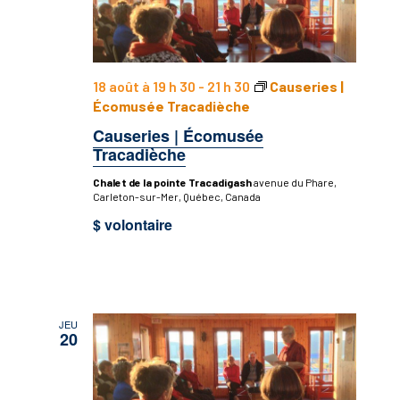
18 août à 19 h 30
-
21 h 30
Causeries |
Écomusée Tracadièche
Causeries | Écomusée
Tracadièche
Chalet de la pointe Tracadigash
avenue du Phare,
Carleton-sur-Mer, Québec, Canada
$ volontaire
JEU
20