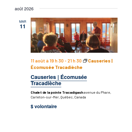
Sélectionnez
août 2026
une
date.
MAR
11
11 août à 19 h 30
-
21 h 30
Causeries |
Écomusée Tracadièche
Causeries | Écomusée
Tracadièche
Chalet de la pointe Tracadigash
avenue du Phare,
Carleton-sur-Mer, Québec, Canada
$ volontaire