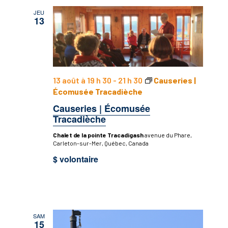
JEU
13
13 août à 19 h 30
-
21 h 30
Causeries |
Écomusée Tracadièche
Causeries | Écomusée
Tracadièche
Chalet de la pointe Tracadigash
avenue du Phare,
Carleton-sur-Mer, Québec, Canada
$ volontaire
SAM
15