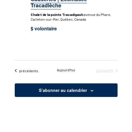
Tracadièche
Chalet de la pointe Tracadigash
avenue du Phare,
Carleton-sur-Mer, Québec, Canada
$ volontaire
Évènements
Aujourd’hui
suivants
Évènements
précédents
S’abonner au calendrier