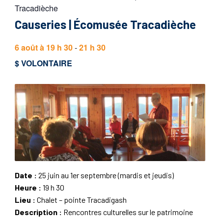
Tracadièche
Causeries | Écomusée Tracadièche
6 août à 19 h 30
-
21 h 30
$ VOLONTAIRE
Date :
25 juin au 1er septembre (mardis et jeudis)
Heure :
19 h 30
Lieu :
Chalet – pointe Tracadigash
Description :
Rencontres culturelles sur le patrimoine