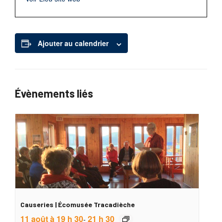
Ajouter au calendrier
Évènements liés
Causeries | Écomusée Tracadièche
11 août à 19 h 30
21 h 30
-