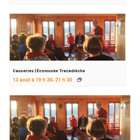
Causeries | Écomusée Tracadièche
13 août à 19 h 30
21 h 30
-