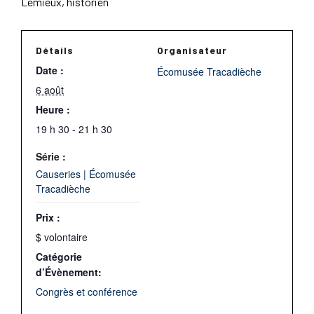
Lemieux, historien
Détails
Organisateur
Date :
Écomusée Tracadièche
6 août
Heure :
19 h 30 - 21 h 30
Série :
Causeries | Écomusée
Tracadièche
Prix :
$ volontaire
Catégorie
d’Évènement:
Congrès et conférence