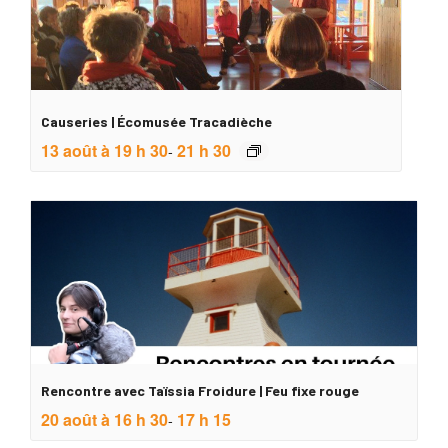
Causeries | Écomusée Tracadièche
13 août à 19 h 30
21 h 30
-
Rencontre avec Taïssia Froidure | Feu fixe rouge
20 août à 16 h 30
17 h 15
-