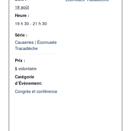
18 août
Heure :
19 h 30 - 21 h 30
Série :
Causeries | Écomusée
Tracadièche
Prix :
$ volontaire
Catégorie
d’Évènement:
Congrès et conférence