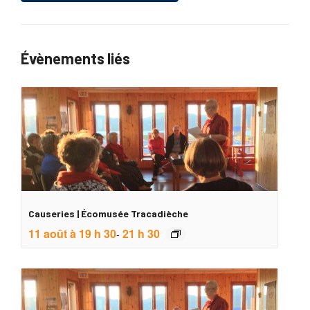
Évènements liés
Causeries | Écomusée Tracadièche
11 août à 19 h 30
21 h 30
-