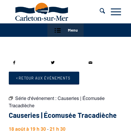
Menu
RETOUR AUX ÉVÉNEMENTS
Série d'événement :
Causeries | Écomusée
Tracadièche
Causeries | Écomusée Tracadièche
18 août à 19 h 30
-
21 h 30