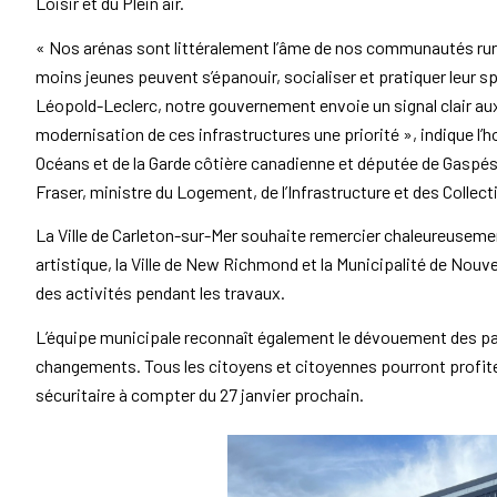
Loisir et du Plein air.
« Nos arénas sont littéralement l’âme de nos communautés rura
moins jeunes peuvent s’épanouir, socialiser et pratiquer leur sp
Léopold-Leclerc, notre gouvernement envoie un signal clair aux 
modernisation de ces infrastructures une priorité », indique l’
Océans et de la Garde côtière canadienne et députée de Gaspés
Fraser, ministre du Logement, de l’Infrastructure et des Collect
La Ville de Carleton-sur-Mer souhaite remercier chaleureusemen
artistique, la Ville de New Richmond et la Municipalité de Nouve
des activités pendant les travaux.
L’équipe municipale reconnaît également le dévouement des pare
changements. Tous les citoyens et citoyennes pourront profite
sécuritaire à compter du 27 janvier prochain.