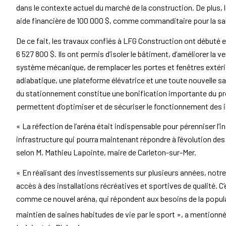
dans le contexte actuel du marché de la construction. De plus, 
aide financière de 100 000 $, comme commanditaire pour la sal
De ce fait, les travaux confiés à LFG Construction ont débuté 
6 527 800 $. Ils ont permis d’isoler le bâtiment, d’améliorer la ven
système mécanique, de remplacer les portes et fenêtres extéri
adiabatique, une plateforme élévatrice et une toute nouvelle s
du stationnement constitue une bonification importante du pr
permettent d’optimiser et de sécuriser le fonctionnement des i
« La réfection de l’aréna était indispensable pour pérenniser l’i
infrastructure qui pourra maintenant répondre à l’évolution de
selon M. Mathieu Lapointe, maire de Carleton-sur-Mer.
« En réalisant des investissements sur plusieurs années, not
accès à des installations récréatives et sportives de qualité. 
comme ce nouvel aréna, qui répondent aux besoins de la popul
maintien de saines habitudes de vie par le sport », a mentionn