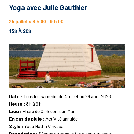
Yoga avec Julie Gauthier
25 juillet à 8 h 00
-
9 h 00
15$ À 20$
Date :
Tous les samedis du 4 juillet au 29 août 2026
Heure :
8 h à 9 h
Lieu :
Phare de Carleton-sur-Mer
En cas de pluie :
Activité annulée
Style :
Yoga Hatha Vinyasa
Description :
Séance de yoga offerte dans un cadre