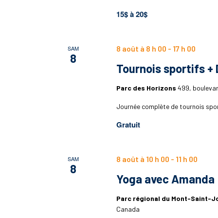
15$ à 20$
8 août à 8 h 00
-
17 h 00
SAM
8
Tournois sportifs +
Parc des Horizons
499, bouleva
Journée complète de tournois sport
Gratuit
8 août à 10 h 00
-
11 h 00
SAM
8
Yoga avec Amanda
Parc régional du Mont-Saint-
Canada