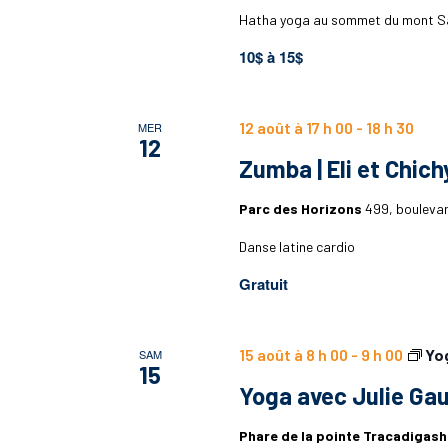
Hatha yoga au sommet du mont S
10$ à 15$
12 août à 17 h 00
-
18 h 30
MER
12
Zumba | Eli et Chich
Parc des Horizons
499, bouleva
Danse latine cardio
Gratuit
15 août à 8 h 00
-
9 h 00
Yo
SAM
15
Yoga avec Julie Gau
Phare de la pointe Tracadigas