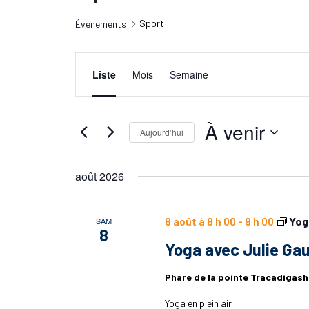
Sport
Évènements
Évènements
Recherche
Navigation
de
Liste
Mois
Semaine
et
vues
navigation
Évènement
de
À venir
Aujourd’hui
vues
Sélectionnez
Évènements
une
août 2026
date.
8 août à 8 h 00
-
9 h 00
Yog
SAM
8
Yoga avec Julie Gau
Phare de la pointe Tracadigas
Yoga en plein air