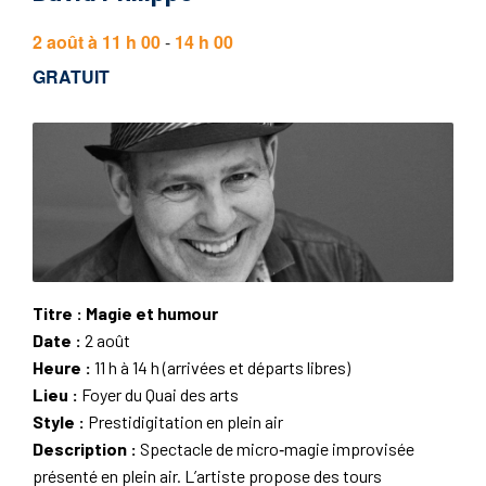
2 août à 11 h 00
-
14 h 00
GRATUIT
Titre : Magie et humour
Date :
2 août
Heure :
11 h à 14 h (arrivées et départs libres)
Lieu :
Foyer du Quai des arts
Style :
Prestidigitation en plein air
Description :
Spectacle de micro‑magie improvisée
présenté en plein air. L’artiste propose des tours