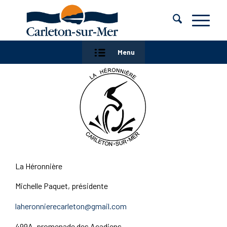
Menu
La Héronnière
Michelle Paquet, présidente
laheronnierecarleton@gmail.com
499A, promenade des Acadiens