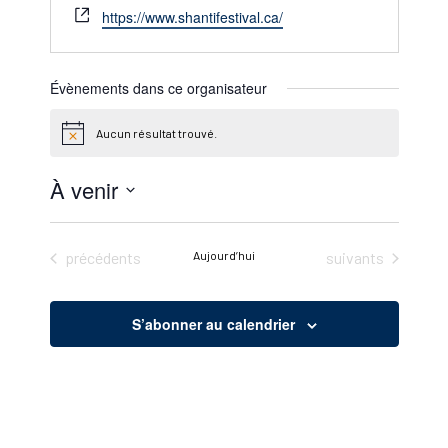
Site
https://www.shantifestival.ca/
web
Évènements dans ce organisateur
Aucun résultat trouvé.
Notice
À venir
Sélectionnez
une
Évènements
Évènements
précédents
Aujourd’hui
suivants
date.
S’abonner au calendrier