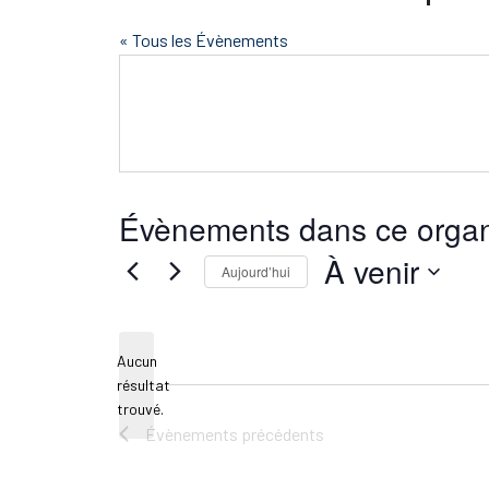
« Tous les Évènements
Évènements dans ce organ
À venir
Aujourd’hui
Sélectionnez
une
Aucun
date.
résultat
Notice
trouvé.
Évènements
précédents