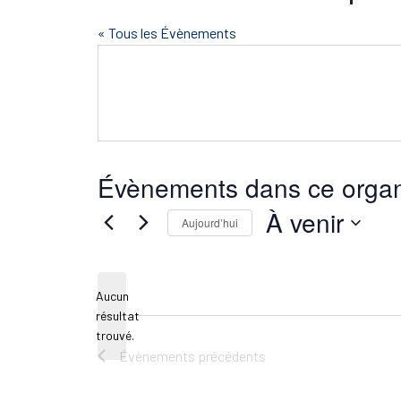
« Tous les Évènements
Évènements dans ce organ
À venir
Aujourd’hui
Sélectionnez
une
Aucun
date.
résultat
Notice
trouvé.
Évènements
précédents