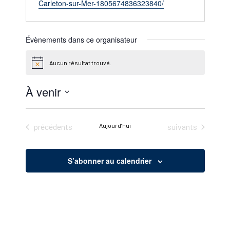
web
Carleton-sur-Mer-1805674836323840/
Évènements dans ce organisateur
Aucun résultat trouvé.
Notice
À venir
Sélectionnez
une
Évènements
Évènements
précédents
Aujourd’hui
suivants
date.
S’abonner au calendrier