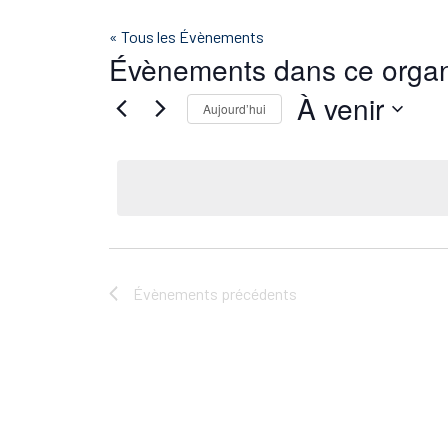
« Tous les Évènements
Évènements dans ce organ
À venir
Aujourd’hui
Sélectionnez
une
date.
Évènements
précédents