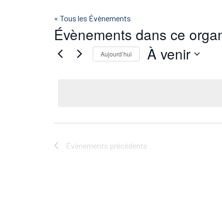
« Tous les Évènements
Évènements dans ce organ
À venir
Aujourd’hui
Sélectionnez
une
date.
Évènements
précédents