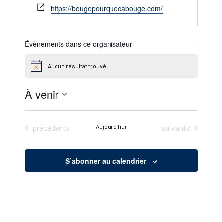
Site
https://bougepourquecabouge.com/
web
Évènements dans ce organisateur
Aucun résultat trouvé.
Notice
À venir
Sélectionnez
une
Évènements
Évènements
précédents
Aujourd’hui
suivants
date.
S’abonner au calendrier