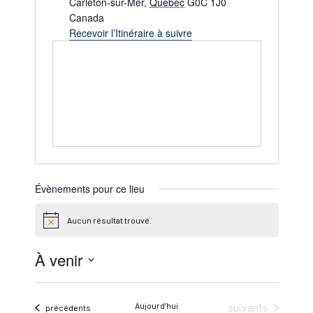
Carleton-sur-Mer
,
Québec
G0C 1J0
Canada
Recevoir l’Itinéraire à suivre
Évènements pour ce lieu
Aucun résultat trouvé.
Notice
À venir
Sélectionnez
une
Évènements
Aujourd’hui
suivants
Évènements
précédents