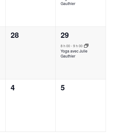
Gauthier
0
1
28
29
,
évènement,
évènement,
8 h 00
-
9 h 00
Yoga avec Julie
Gauthier
0
0
4
5
,
évènement,
évènement,