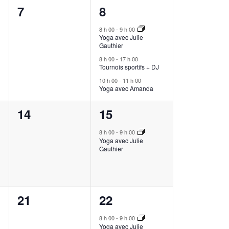
0
3
7
8
,
évènement,
évènements,
8 h 00
-
9 h 00
Yoga avec Julie
Gauthier
8 h 00
-
17 h 00
Tournois sportifs + DJ
10 h 00
-
11 h 00
Yoga avec Amanda
0
1
14
15
,
évènement,
évènement,
8 h 00
-
9 h 00
Yoga avec Julie
Gauthier
0
1
21
22
,
évènement,
évènement,
8 h 00
-
9 h 00
Yoga avec Julie