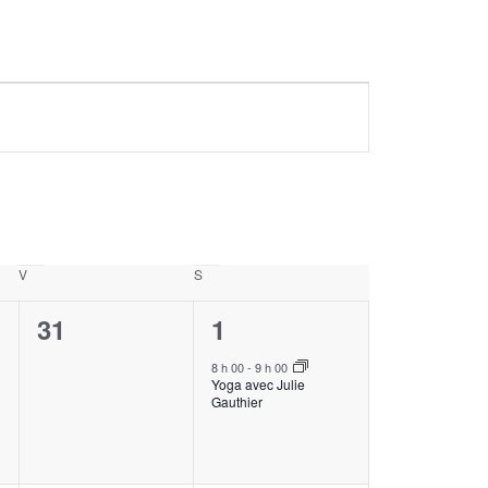
V
vendredi
S
samedi
0
1
31
1
,
évènement,
évènement,
8 h 00
-
9 h 00
Yoga avec Julie
Gauthier