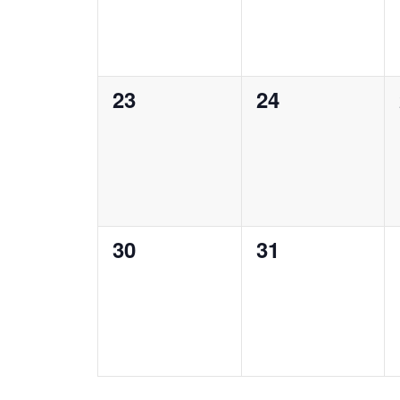
0
0
23
24
évènement,
évènement,
0
0
30
31
évènement,
évènement,