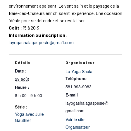
environnement apaisant. Le vent salin et le paysage de la
Baie-des-Chaleurs enrichissent l’expérience. Une occasion
idéale pour se détendre et se revitaliser.
Coût :
15 à 20 $
Information ou inscription:
layogashalagaspesie@gmail.com
Détails
Organisateur
Date :
La Yoga Shala
Téléphone
29 août
581 993-9083
Heure :
E-mail
8 h 00 - 9 h 00
layogashalagaspesie@
Série :
gmail.com
Yoga avec Julie
Voir le site
Gauthier
Organisateur