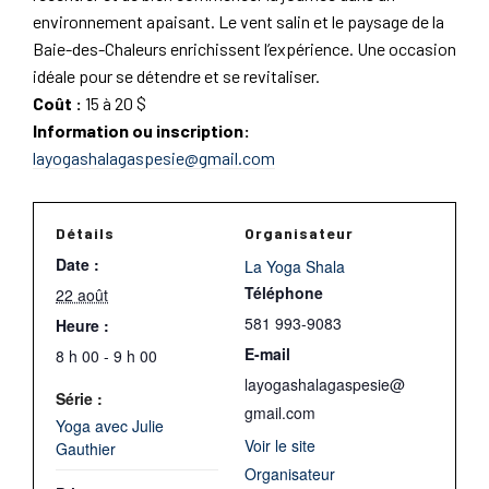
environnement apaisant. Le vent salin et le paysage de la
Baie-des-Chaleurs enrichissent l’expérience. Une occasion
idéale pour se détendre et se revitaliser.
Coût :
15 à 20 $
Information ou inscription:
layogashalagaspesie@gmail.com
Détails
Organisateur
Date :
La Yoga Shala
Téléphone
22 août
581 993-9083
Heure :
E-mail
8 h 00 - 9 h 00
layogashalagaspesie@
Série :
gmail.com
Yoga avec Julie
Voir le site
Gauthier
Organisateur