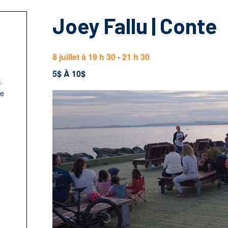
Joey Fallu | Conte
8 juillet à 19 h 30
-
21 h 30
5$ À 10$
c
le