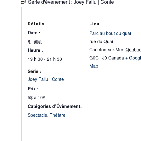
Série d'événement :
Joey Fallu | Conte
Détails
Lieu
Date :
Parc au bout du quai
8 juillet
rue du Quai
Carleton-sur-Mer
,
Québe
Heure :
G0C 1J0
Canada
+ Goog
19 h 30 - 21 h 30
Map
Série :
Joey Fallu | Conte
Prix :
5$ à 10$
Catégories d’Évènement:
Spectacle
,
Théâtre