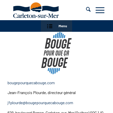
Menu
bougepourquecabouge.com
Jean-François Plourde, directeur général
jfplourde@bougepourquecabouge.com
629, boulevard Perron, Carleton-sur-Mer (Québec) G0C 1J0