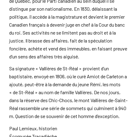
de Québec, pour le Parti canadien au sein duquel il se
distingue par son nationalisme. En 1830, délaissant la
politique, il accède à la magistrature et devient le premier
Canadien français à devenir juge en chef à la Cour du banc
du roi. Ses activités ne se limitent pas au droit et à la
justice. Il brasse des affaires, fait de la spéculation
foncière, achète et vend des immeubles, en faisant preuve
d’un sens des affaires très aiguisé.
Sa signature « Vallières de St-Réal » provient d’un
baptistaire, envoyé en 1806, où le curé Amiot de Carleton a
ajouté, peut-être à la demande du jeune Rémi, les mots
« de St-Réal » au nom de famille Vallières. De nos jours,
dans la réserve des Chic-Chocs, le mont Vallières de-Saint-
Réal rassemble une série de sommets qui culminent à 940
m. Question de se souvenir de cet homme d’exception.
Paul Lemieux, historien
Écomusée Tracadièche