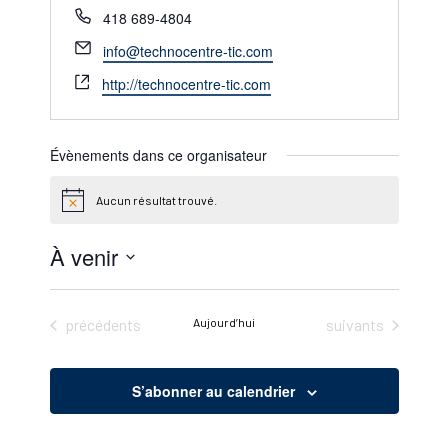
Téléphone
418 689-4804
Email
info@technocentre-tic.com
Site
http://technocentre-tic.com
web
Évènements dans ce organisateur
Aucun résultat trouvé.
Notice
À venir
Sélectionnez
une
Évènements
Évènements
précédents
Aujourd’hui
suivants
date.
S’abonner au calendrier