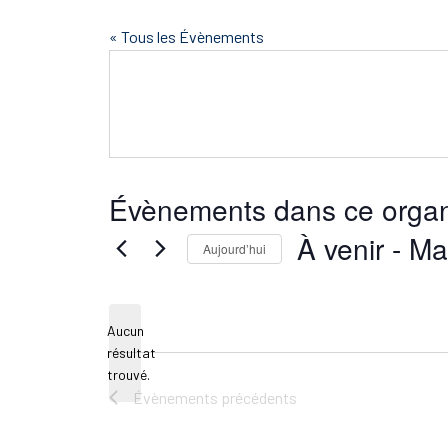
« Tous les Évènements
Évènements dans ce organ
À venir
 - 
Ma
Aujourd’hui
Sélectionnez
une
Aucun
date.
résultat
Notice
trouvé.
Évènements
précédents