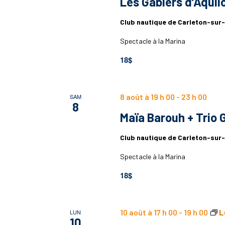
Les Gabiers d’Aquil
Club nautique de Carleton-sur
Spectacle à la Marina
18$
8 août à 19 h 00
-
23 h 00
SAM
8
Maïa Barouh + Trio 
Club nautique de Carleton-sur
Spectacle à la Marina
18$
10 août à 17 h 00
-
19 h 00
L
LUN
10