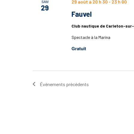
29 août à 20 h 30
-
23 h 00
SAM
29
Fauvel
Club nautique de Carleton-sur
Spectacle à la Marina
Gratuit
Évènements
précédents