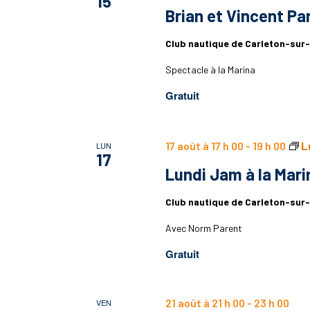
15
Brian et Vincent Pa
Club nautique de Carleton-sur
Spectacle à la Marina
Gratuit
17 août à 17 h 00
-
19 h 00
L
LUN
17
Lundi Jam à la Mari
Club nautique de Carleton-sur
Avec Norm Parent
Gratuit
21 août à 21 h 00
-
23 h 00
VEN