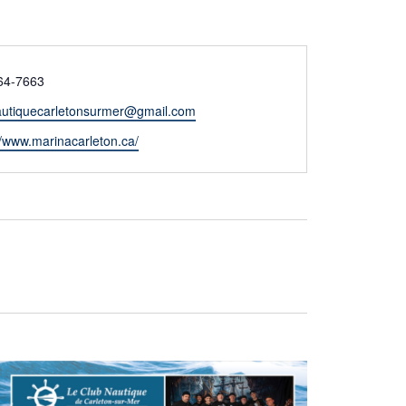
hone
64-7663
autiquecarletonsurmer@gmail.com
//www.marinacarleton.ca/