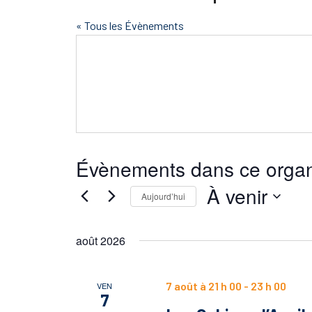
« Tous les Évènements
Évènements dans ce organ
À venir
Aujourd’hui
Sélectionnez
une
août 2026
date.
7 août à 21 h 00
-
23 h 00
VEN
7