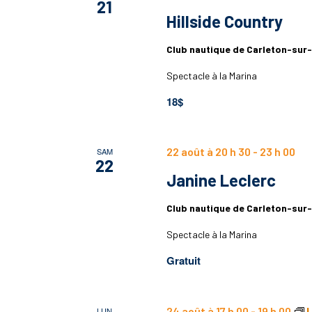
21
Hillside Country
Club nautique de Carleton-sur
Spectacle à la Marina
18$
22 août à 20 h 30
-
23 h 00
SAM
22
Janine Leclerc
Club nautique de Carleton-sur
Spectacle à la Marina
Gratuit
24 août à 17 h 00
-
19 h 00
L
LUN