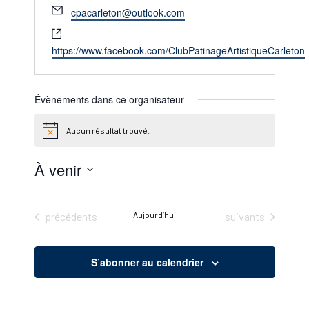
Email
cpacarleton@outlook.com
Site
web
https://www.facebook.com/ClubPatinageArtistiqueCarleton
Évènements dans ce organisateur
Aucun résultat trouvé.
Notice
À venir
Sélectionnez
une
Évènements
Évènements
précédents
Aujourd’hui
suivants
date.
S’abonner au calendrier