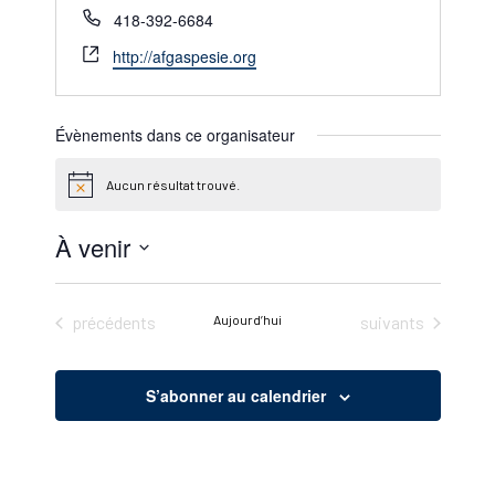
Téléphone
418-392-6684
Site
http://afgaspesie.org
web
Évènements dans ce organisateur
Aucun résultat trouvé.
Notice
À venir
Sélectionnez
une
Évènements
Évènements
précédents
Aujourd’hui
suivants
date.
S’abonner au calendrier