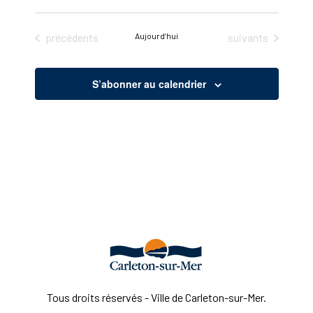
Sélectionnez
une
Évènements
Évènements
précédents
Aujourd’hui
suivants
date.
S’abonner au calendrier
Tous droits réservés - Ville de Carleton-sur-Mer.