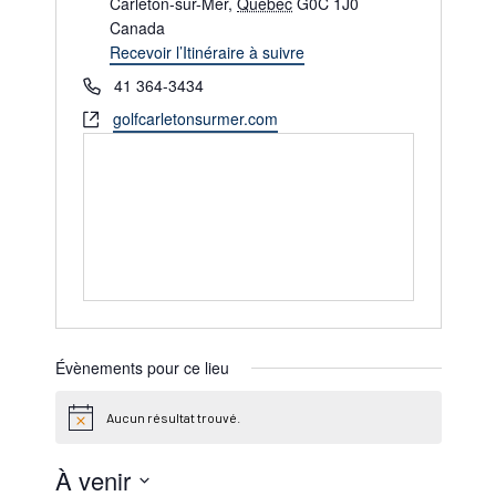
Carleton-sur-Mer
,
Québec
G0C 1J0
Canada
Recevoir l’Itinéraire à suivre
Téléphone
41 364-3434
Site
golfcarletonsurmer.com
web
Évènements pour ce lieu
Aucun résultat trouvé.
Notice
À venir