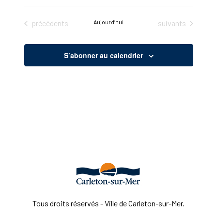
Sélectionnez
une
Évènements
Évènements
précédents
Aujourd’hui
suivants
date.
S’abonner au calendrier
Tous droits réservés - Ville de Carleton-sur-Mer.