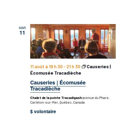
MAR
11
11 août à 19 h 30
-
21 h 30
Causeries |
Écomusée Tracadièche
Causeries | Écomusée
Tracadièche
Chalet de la pointe Tracadigash
avenue du Phare,
Carleton-sur-Mer, Québec, Canada
$ volontaire