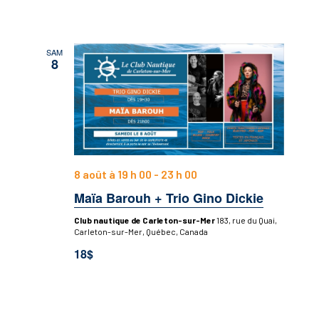
SAM
8
8 août à 19 h 00
-
23 h 00
Maïa Barouh + Trio Gino Dickie
Club nautique de Carleton-sur-Mer
183, rue du Quai,
Carleton-sur-Mer, Québec, Canada
18$