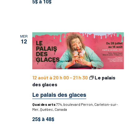
5$ à 10$
MER
12
12 août à 20 h 00
-
21 h 30
Le palais
des glaces
Le palais des glaces
Quai des arts
774, boulevard Perron, Carleton-sur-
Mer, Québec, Canada
25$ à 48$