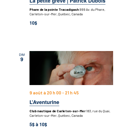
La petite grève | Patrick Dubois
Phare de la pointe Tracadigash
999 Av. du Phare,
Carleton-sur-Mer, Québec, Canada
10$
DIM
9
9 août à 20 h 00
-
21 h 45
L’Aventurine
Club nautique de Carleton-sur-Mer
183, rue du Quai,
Carleton-sur-Mer, Québec, Canada
5$ à 10$