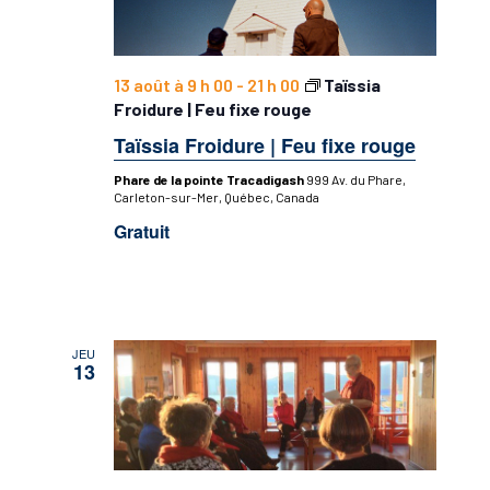
13 août à 9 h 00
-
21 h 00
Taïssia
Froidure | Feu fixe rouge
Taïssia Froidure | Feu fixe rouge
Phare de la pointe Tracadigash
999 Av. du Phare,
Carleton-sur-Mer, Québec, Canada
Gratuit
JEU
13