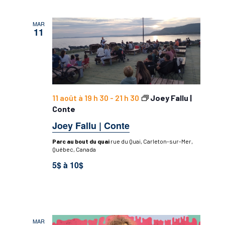
MAR
11
11 août à 19 h 30
-
21 h 30
Joey Fallu |
Conte
Joey Fallu | Conte
Parc au bout du quai
rue du Quai, Carleton-sur-Mer,
Québec, Canada
5$ à 10$
MAR