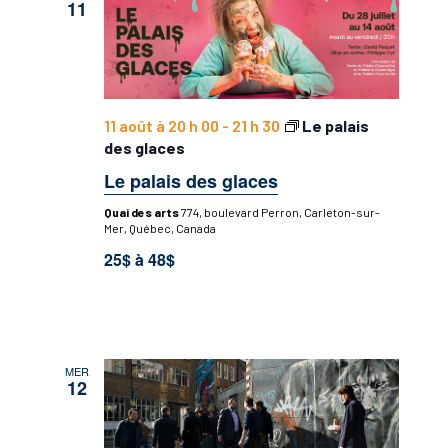
11
11 août à 20 h 00
-
21 h 30
Le palais
des glaces
Le palais des glaces
Quai des arts
774, boulevard Perron, Carleton-sur-
Mer, Québec, Canada
25$ à 48$
MER
12