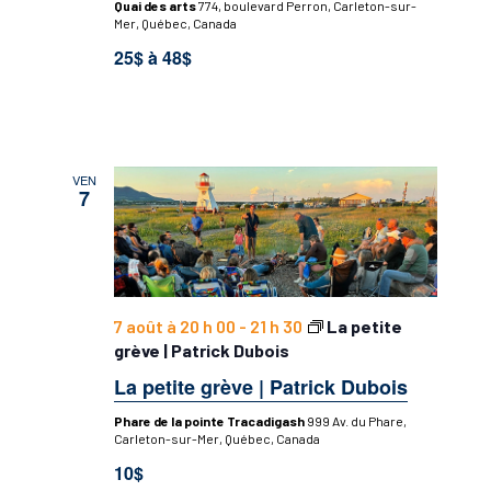
Quai des arts
774, boulevard Perron, Carleton-sur-
Mer, Québec, Canada
25$ à 48$
VEN
7
7 août à 20 h 00
-
21 h 30
La petite
grève | Patrick Dubois
La petite grève | Patrick Dubois
Phare de la pointe Tracadigash
999 Av. du Phare,
Carleton-sur-Mer, Québec, Canada
10$