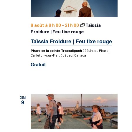
9 août à 9 h 00
-
21 h 00
Taïssia
Froidure | Feu fixe rouge
Taïssia Froidure | Feu fixe rouge
Phare de la pointe Tracadigash
999 Av. du Phare,
Carleton-sur-Mer, Québec, Canada
Gratuit
DIM
9