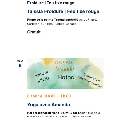
Froidure | Feu fixe rouge
Taïssia Froidure | Feu fixe rouge
Phare de la pointe Tracadigash
999 Av. du Phare,
Carleton-sur-Mer, Québec, Canada
Gratuit
SAM
8
8 août à 10 h 00
-
11 h 00
Yoga avec Amanda
Parc régional du Mont-Saint-Joseph
837, rue de la
Montagne, Carleton-sur-Mer, Québec, Canada