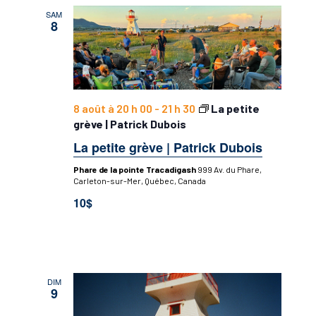
SAM
8
8 août à 20 h 00
-
21 h 30
La petite
grève | Patrick Dubois
La petite grève | Patrick Dubois
Phare de la pointe Tracadigash
999 Av. du Phare,
Carleton-sur-Mer, Québec, Canada
10$
DIM
9