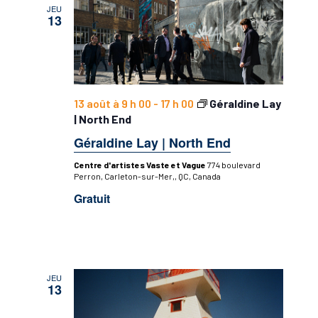
JEU
13
13 août à 9 h 00
-
17 h 00
Géraldine Lay
| North End
Géraldine Lay | North End
Centre d'artistes Vaste et Vague
774 boulevard
Perron, Carleton-sur-Mer,, QC, Canada
Gratuit
JEU
13