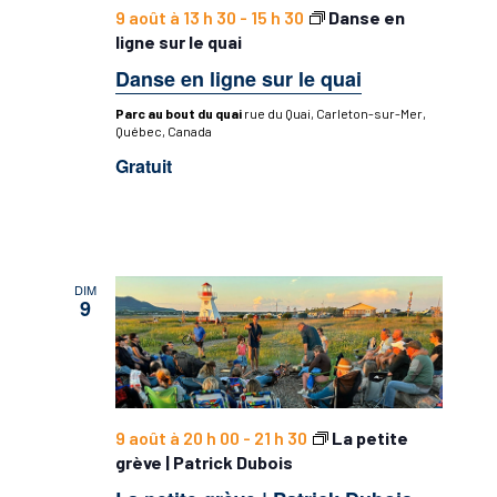
9 août à 13 h 30
-
15 h 30
Danse en
ligne sur le quai
Danse en ligne sur le quai
Parc au bout du quai
rue du Quai, Carleton-sur-Mer,
Québec, Canada
Gratuit
DIM
9
9 août à 20 h 00
-
21 h 30
La petite
grève | Patrick Dubois