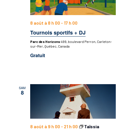
8 août à 8 h 00
-
17 h 00
Tournois sportifs + DJ
Parc des Horizons
499, boulevard Perron, Carleton-
sur-Mer, Québec, Canada
Gratuit
SAM
8
8 août à 9 h 00
-
21 h 00
Taïssia