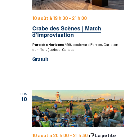
10 août à 19 h 00
-
21 h 00
Crabe des Scènes | Match
d’improvisation
Parc des Horizons
499, boulevard Perron, Carleton-
sur-Mer, Québec, Canada
Gratuit
LUN
10
10 août à 20 h 00
-
21 h 30
La petite