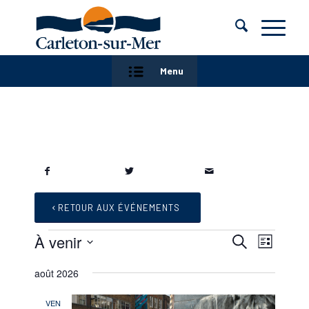
Menu
RETOUR AUX ÉVÉNEMENTS
Évènements
Recherc
Naviga
À venir
Recherche
Liste
de
et
Sélectionnez
vues
août 2026
navigatio
une
Évène
date.
de
VEN