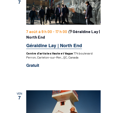
7
vues
Évèneme
7 août à 9 h 00
-
17 h 00
Géraldine Lay |
North End
Géraldine Lay | North End
Centre d'artistes Vaste et Vague
774 boulevard
Perron, Carleton-sur-Mer,, QC, Canada
Gratuit
VEN
7