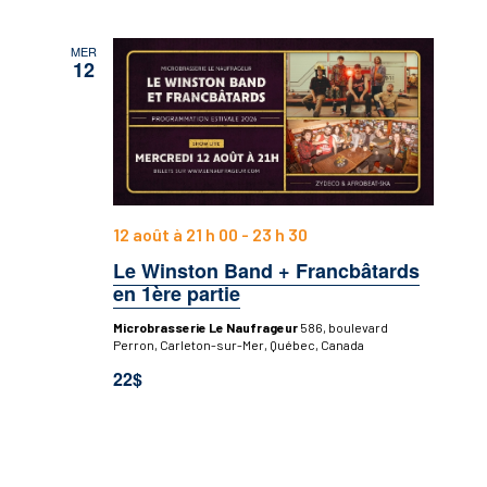
MER
12
12 août à 21 h 00
-
23 h 30
Le Winston Band + Francbâtards
en 1ère partie
Microbrasserie Le Naufrageur
586, boulevard
Perron, Carleton-sur-Mer, Québec, Canada
22$