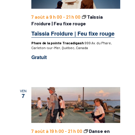
7 août à 9 h 00
-
21 h 00
Taïssia
Froidure | Feu fixe rouge
Taïssia Froidure | Feu fixe rouge
Phare de la pointe Tracadigash
999 Av. du Phare,
Carleton-sur-Mer, Québec, Canada
Gratuit
VEN
7
7 août à 19 h 00
-
21 h 00
Danse en