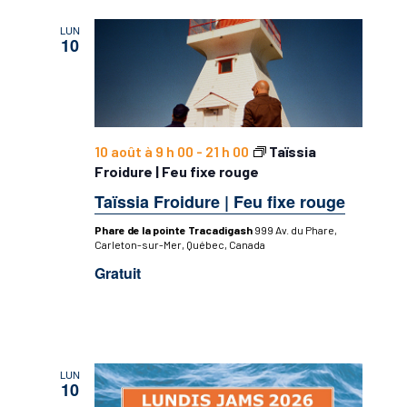
LUN
10
10 août à 9 h 00
-
21 h 00
Taïssia
Froidure | Feu fixe rouge
Taïssia Froidure | Feu fixe rouge
Phare de la pointe Tracadigash
999 Av. du Phare,
Carleton-sur-Mer, Québec, Canada
Gratuit
LUN
10