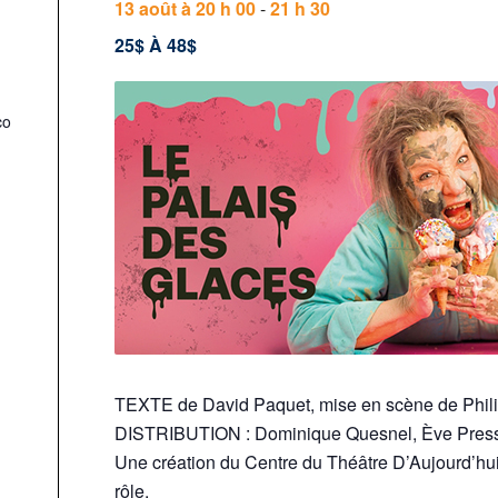
13 août à 20 h 00
-
21 h 30
25$ À 48$
co
TEXTE de David Paquet, mise en scène de Phili
DISTRIBUTION : Dominique Quesnel, Ève Pressa
Une création du Centre du Théâtre D’Aujourd’hui
rôle.