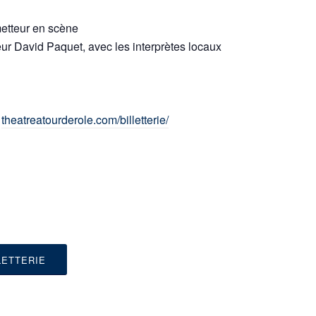
 metteur en scène
teur David Paquet, avec les interprètes locaux
:
theatreatourderole.com/billetterie/
LETTERIE