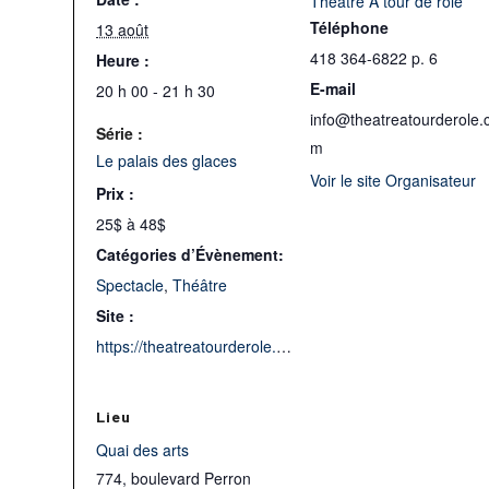
Théâtre À tour de rôle
Téléphone
13 août
418 364-6822 p. 6
Heure :
E-mail
20 h 00 - 21 h 30
info@theatreatourderole.
Série :
m
Le palais des glaces
Voir le site Organisateur
Prix :
25$ à 48$
Catégories d’Évènement:
Spectacle
,
Théâtre
Site :
https://theatreatourderole.com/le-palais-des-glaces/
Lieu
Quai des arts
774, boulevard Perron