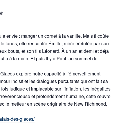
0h
le envie : manger un cornet à la vanille. Mais il coûte
e fonds, elle rencontre Émilie, mère éreintée par son
deux bouts, et son fils Léonard. À un an et demi et déjà
quila à la main. Et puis il y a Paul, au sommet du
 Glaces explore notre capacité à l’émerveillement
ur incisif et les dialogues percutants qui ont fait sa
s ludique et implacable sur l’inflation, les inégalités
. Irrévérencieuse et profondément humaine, cette œuvre
vec le metteur en scène originaire de New Richmond,
alais-des-glaces/